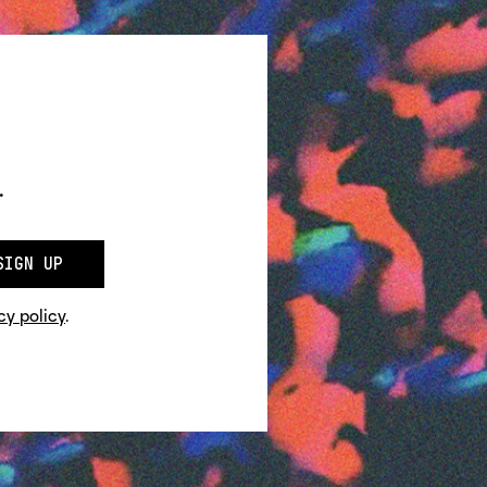
.
SIGN UP
cy policy
.