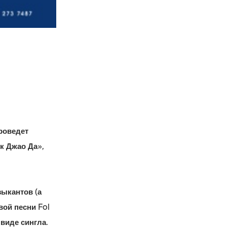
роведет
к Джао Да»,
ыкантов (а
вой песни Fol
виде сингла.