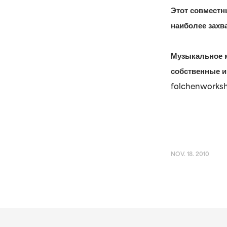
Этот совместн
наиболее захв
Музыкальное м
собственные и
folchenworks
NOV. 18. 2010